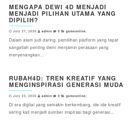
MENGAPA DEWI 4D MENJADI
MENJADI PILIHAN UTAMA YANG
DIPILIH?
July 27, 2026
admin
0
gameonline
,
Dalam alam judi daring, pemilihan platform yang tepat
sangatlah penting demi menjamin perasaan yang
menyenangkan...
RUBAH4D: TREN KREATIF YANG
MENGINSPIRASI GENERASI MUDA
July 23, 2026
admin
0
gameonline
,
Di era digital yang semakin berkembang, ide-ide kreatif
sering kali menjadi sumber inspirasi bagi generasi...