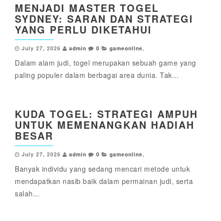
MENJADI MASTER TOGEL
SYDNEY: SARAN DAN STRATEGI
YANG PERLU DIKETAHUI
July 27, 2026
admin
0
gameonline
,
Dalam alam judi, togel merupakan sebuah game yang
paling populer dalam berbagai area dunia. Tak...
KUDA TOGEL: STRATEGI AMPUH
UNTUK MEMENANGKAN HADIAH
BESAR
July 27, 2026
admin
0
gameonline
,
Banyak individu yang sedang mencari metode untuk
mendapatkan nasib baik dalam permainan judi, serta
salah...