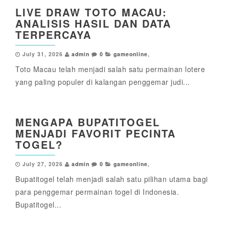
LIVE DRAW TOTO MACAU:
ANALISIS HASIL DAN DATA
TERPERCAYA
July 31, 2026
admin
0
gameonline
,
Toto Macau telah menjadi salah satu permainan lotere
yang paling populer di kalangan penggemar judi...
MENGAPA BUPATITOGEL
MENJADI FAVORIT PECINTA
TOGEL?
July 27, 2026
admin
0
gameonline
,
Bupatitogel telah menjadi salah satu pilihan utama bagi
para penggemar permainan togel di Indonesia.
Bupatitogel...