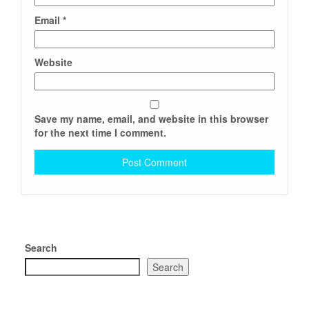
Email
*
Website
Save my name, email, and website in this browser
for the next time I comment.
Search
Search