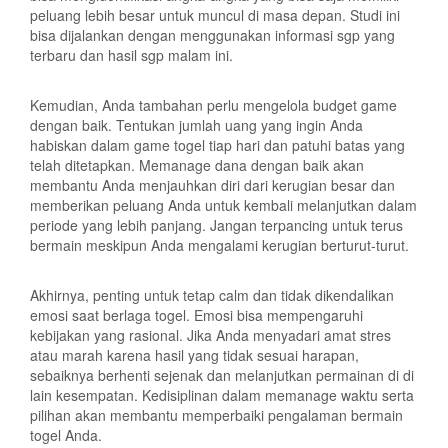
peluang lebih besar untuk muncul di masa depan. Studi ini
bisa dijalankan dengan menggunakan informasi sgp yang
terbaru dan hasil sgp malam ini.
Kemudian, Anda tambahan perlu mengelola budget game
dengan baik. Tentukan jumlah uang yang ingin Anda
habiskan dalam game togel tiap hari dan patuhi batas yang
telah ditetapkan. Memanage dana dengan baik akan
membantu Anda menjauhkan diri dari kerugian besar dan
memberikan peluang Anda untuk kembali melanjutkan dalam
periode yang lebih panjang. Jangan terpancing untuk terus
bermain meskipun Anda mengalami kerugian berturut-turut.
Akhirnya, penting untuk tetap calm dan tidak dikendalikan
emosi saat berlaga togel. Emosi bisa mempengaruhi
kebijakan yang rasional. Jika Anda menyadari amat stres
atau marah karena hasil yang tidak sesuai harapan,
sebaiknya berhenti sejenak dan melanjutkan permainan di di
lain kesempatan. Kedisiplinan dalam memanage waktu serta
pilihan akan membantu memperbaiki pengalaman bermain
togel Anda.