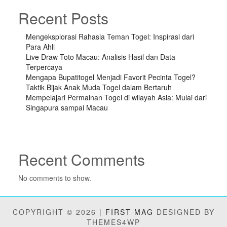
Recent Posts
Mengeksplorasi Rahasia Teman Togel: Inspirasi dari
Para Ahli
Live Draw Toto Macau: Analisis Hasil dan Data
Terpercaya
Mengapa Bupatitogel Menjadi Favorit Pecinta Togel?
Taktik Bijak Anak Muda Togel dalam Bertaruh
Mempelajari Permainan Togel di wilayah Asia: Mulai dari
Singapura sampai Macau
Recent Comments
No comments to show.
COPYRIGHT © 2026 |
FIRST MAG
DESIGNED BY
THEMES4WP