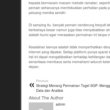
kepada bermacam-macam metode ramalan, seperti cer
pemain seharusnya memfokuskan perhatian pada pe
peluang mereka sendiri.
Di samping itu, banyak pemain cenderung berjudi l
berbahaya besar namun juga bisa menyebabkan stre
adalah kunci agar merasakan permainan ini tanpa m
Kesalahan lainnya adalah tidak memperhatikan denga
internet yang dipakai. Setiap platform punya syar
hal ini dapat mengakibatkan terhadap kehilangan d
senantiasa membaca serta memahami seluruh kete
depan.
Previous:
Strategi Menang Permainan Togel SGP: Meng
Data dan Analisis
About The Author
admin