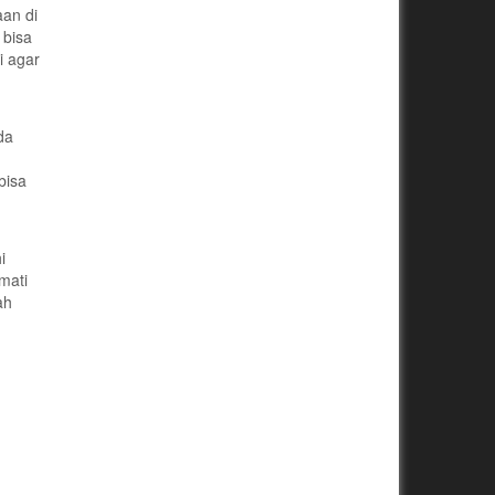
aan di
 bisa
i agar
da
bisa
i
mati
ah