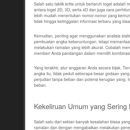
Salah satu taktik kritis untuk bertaruh togel adala
antara togel 2D, 3D, serta 4D dan juga cara perh
lebih mudah menentukan nomor-nomor yang kemungk
tidak hingga ketinggalan informasi terbaru yang bi
Kemudian, penting agar menggunakan analisis stat
pembuatan angka keberuntungan, tetapi memanfaatka
melakukan ramalan yang lebih akurat. Cobalah mere
memberi Anda pandangan dalam memilih kombinasi an
Yang terakhir, atur anggaran Anda secara bijak. Ten
angka itu, tidak peduli seberapa besar godaan ya
perjudian tanpa beban dan potensi kerugian yang. 
beban.
Kekeliruan Umum yang Sering 
Salah satu dari sekian banyak kesalahan biasa yan
ramalan dan dengan mengabaikan melakukan peneli