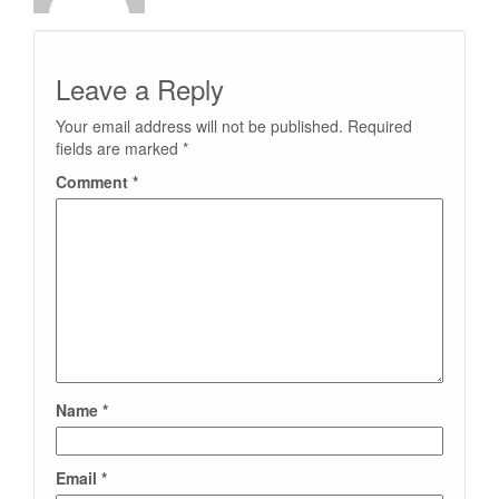
Leave a Reply
Your email address will not be published.
Required
fields are marked
*
Comment
*
Name
*
Email
*