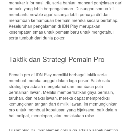
menukar informasi trik, serta bahkan mencari penjelasan dari
pemain yang lebih berpengalaman. Dukungan semua ini
membantu newbie agar rasanya lebih percaya diri dan
menambah kemampuan bermain mereka secara bertahap.
Keseluruhan pengalaman di IDN Play merupakan
kesempatan emas untuk pemain baru untuk mengetahui
serta tumbuh dari dunia poker.
Taktik dan Strategi Pemain Pro
Pemain pro di IDN Play memiliki berbagai taktik serta
membuat mereka unggul dalam laga poker. Salah satu
strateginya adalah mengetahui dan membaca pola
permainan lawan. Melalui memperhatikan gaya bermain,
taruhan, dan reaksi lawan, mereka dapat memprediksi
kemungkinan tangan dari dimiliki lawan. Ini memungkinkan
pro untuk membuat keputusan yang bijaksana, baik dalam
hal melipat, menelepon, atau melakukan raise.
Di samping itu, manajemen chip juga adalah aspek penting