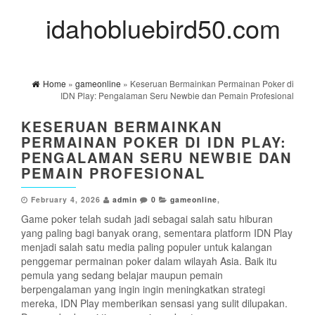
idahobluebird50.com
Home
»
gameonline
» Keseruan Bermainkan Permainan Poker di
IDN Play: Pengalaman Seru Newbie dan Pemain Profesional
KESERUAN BERMAINKAN
PERMAINAN POKER DI IDN PLAY:
PENGALAMAN SERU NEWBIE DAN
PEMAIN PROFESIONAL
February 4, 2026
admin
0
gameonline
,
Game poker telah sudah jadi sebagai salah satu hiburan
yang paling bagi banyak orang, sementara platform IDN Play
menjadi salah satu media paling populer untuk kalangan
penggemar permainan poker dalam wilayah Asia. Baik itu
pemula yang sedang belajar maupun pemain
berpengalaman yang ingin ingin meningkatkan strategi
mereka, IDN Play memberikan sensasi yang sulit dilupakan.