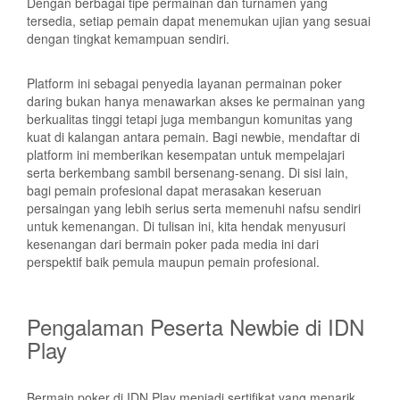
Dengan berbagai tipe permainan dan turnamen yang
tersedia, setiap pemain dapat menemukan ujian yang sesuai
dengan tingkat kemampuan sendiri.
Platform ini sebagai penyedia layanan permainan poker
daring bukan hanya menawarkan akses ke permainan yang
berkualitas tinggi tetapi juga membangun komunitas yang
kuat di kalangan antara pemain. Bagi newbie, mendaftar di
platform ini memberikan kesempatan untuk mempelajari
serta berkembang sambil bersenang-senang. Di sisi lain,
bagi pemain profesional dapat merasakan keseruan
persaingan yang lebih serius serta memenuhi nafsu sendiri
untuk kemenangan. Di tulisan ini, kita hendak menyusuri
kesenangan dari bermain poker pada media ini dari
perspektif baik pemula maupun pemain profesional.
Pengalaman Peserta Newbie di IDN
Play
Bermain poker di IDN Play menjadi sertifikat yang menarik