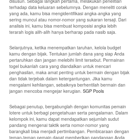
disusun. Sebagai langkah pertama, melakukan penelitian
terhadap data keluaran sebelumnya. Dengan meneliti corak
yang ada, kamu bisa mengidentifikasi angka-angka yang
sering muncul atau nomor-nomor yang sukaran tersaji. Dari
analisis ini, kamu bisa membuat komposisi angka lebih
terarah logis alih-alih hanya berharap pada nasib saja.
Selanjutnya, ketika menempatkan taruhan, kelola budget
kamu dengan bijak. Tentukan jumlah dana yang siap Anda
pertaruhkan dan jangan melebihi limit tersebut. Permainan
togel bukanlah cara yang diandalkan untuk mencari
penghasilan, maka amat penting untuk bermain dengan bijak
dan tidak terjebak dalam ketergantungan. Jika kamu
mengalami kehilangan, sebaiknya berhentilah bermain dan
jangan mencoba mengejar kerugian.
SGP Pools
Sebagai penutup, bergabunglah dengan komunitas pemain
lotere untuk berbagi pengetahuan serta pengalaman. Dalam
kelompok ini, kamu dapat mendapatkan sejumlah sudut
pandang mengenai taktik serta nomor-nomor yang
barangkali bisa menjadi pertimbangan. Pembicaraan dengan
teman-teman pemain dapat memberikan pandangan Anda