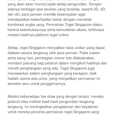
yang akan akan muncul pada setiap pengundian. Dengan
adanya berbagai opsi taruhan yang tersedia, seperti 2D, 3D,
dan 4D, para pemain memiliki kesempatan agar
mendapatkan keberhasilan besar dengan menebak
kombinasi angka yang. Permainan Togel Singapore diakui
karena keterbukaannya serta kemudahan akses, terkhusus
melalui hadirnya platform togel online.
Setiap, togel Singapore menyajikan data undian yang dapat
diakses secara langsung oleh para pemain. Pada malam
serta siang hari, pembagian nomor toto dilaksanakan,
memberi peluang bagi petaruh dalam mengikuti hasilnya dan
meraih penghargaan yang ada. Togel Singapore juga
menawarkan sistem penghargaan yang beragam, baik
hadiah utama atau prize, yang menjadikan permainan ini
semakin seru untuk penggemarnya.
Melalui keberadaan live draw yang dengan teratur, mereka
petaruh bisa melihat hasil-hasil pengundian langsung
langsung. Ini meningkatkan pengalaman dan keyakinan
untuk mereka pencinta permainan togel Singapore yang