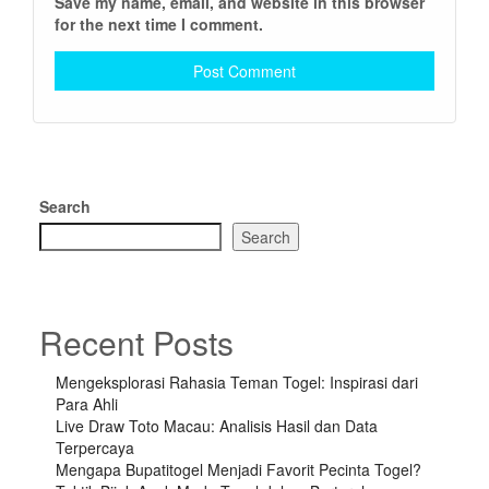
Save my name, email, and website in this browser
for the next time I comment.
Search
Search
Recent Posts
Mengeksplorasi Rahasia Teman Togel: Inspirasi dari
Para Ahli
Live Draw Toto Macau: Analisis Hasil dan Data
Terpercaya
Mengapa Bupatitogel Menjadi Favorit Pecinta Togel?