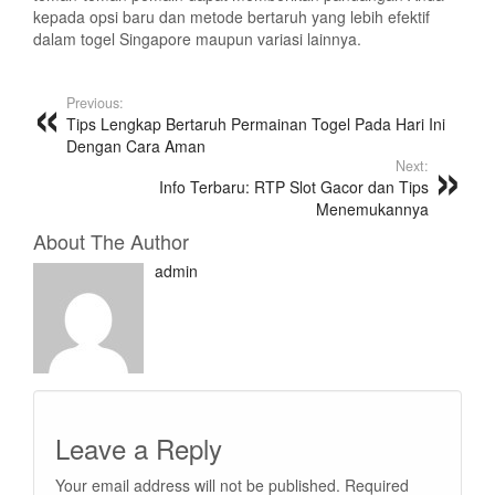
kepada opsi baru dan metode bertaruh yang lebih efektif
dalam togel Singapore maupun variasi lainnya.
Previous:
Tips Lengkap Bertaruh Permainan Togel Pada Hari Ini
Dengan Cara Aman
Next:
Info Terbaru: RTP Slot Gacor dan Tips
Menemukannya
About The Author
admin
Leave a Reply
Your email address will not be published.
Required