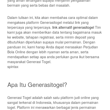
yang aman tertangani supaya menjamin pengalaman
bermain yang serta bebas dari masalah.
Dalam tulisan ini, kita akan membahas cara optimal dalam
mengakses platform Generasitogel melalui link yang
terpercaya yang terpercaya.
link alternatif generasitogel
Tim
kami juga akan memberikan data tentang bagaimana masuk
ke website, tahapan registrasi, serta minim deposit yang
dibutuhkan diperlukan supaya mulai permainan. Dengan
panduan ini, kami harap Anda dapat merasakan Perjudian
Bola Online dengan lebih nyaman serta aman, serta
mendapatkan setiap apa anda perlukan guna ikut bersama
masyarakat Generasi Togel.
spintax
Apa Itu Generasitogel?
Generasi Togel adalah salah satu platform judi online yang
sangat terkenal di Indonesia, khususnya dalam permainan
togel. Platform ini menawarkan berbagai jenis permainan