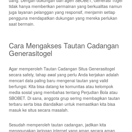
uang. Dengan dukungan dari agen SBOBET, Generasi Togel
tidak hanya memberikan permainan yang berkualitas namun
juga layanan pelanggan yang responsif, menjamin setiap
pengguna mendapatkan dukungan yang mereka perlukan
saat bermain.
Cara Mengakses Tautan Cadangan
Generasitogel
Agar memperoleh Tautan Cadangan Situs Generasitogel
secara safely, tahap awal yang perlu Anda kerjakan adalah
mencari data paling baru mengenai tautan yang valid
berfungsi. Kita bisa datang ke komunitas atau kelompok
media sosial yang membahas tentang Perjudian Bola atau
SBOBET. Di sana, anggota grup sering membagikan tautan
terbaru serta bisa diandalkan untuk memastikan kita bisa
masuk ke situs secara masalah.
Sesudah memperoleh tautan cadangan, jadikan kita
menggunakan jaringan internet yang aman secara aman.