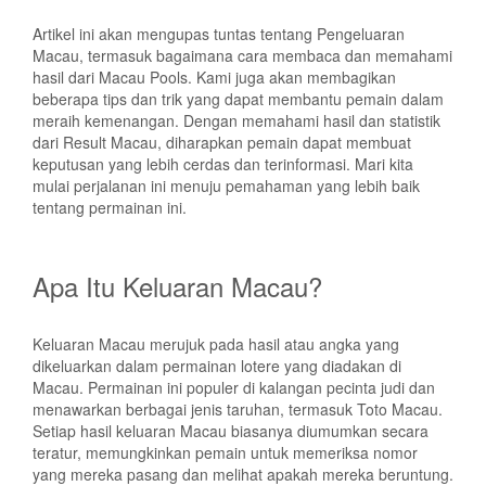
Artikel ini akan mengupas tuntas tentang Pengeluaran
Macau, termasuk bagaimana cara membaca dan memahami
hasil dari Macau Pools. Kami juga akan membagikan
beberapa tips dan trik yang dapat membantu pemain dalam
meraih kemenangan. Dengan memahami hasil dan statistik
dari Result Macau, diharapkan pemain dapat membuat
keputusan yang lebih cerdas dan terinformasi. Mari kita
mulai perjalanan ini menuju pemahaman yang lebih baik
tentang permainan ini.
Apa Itu Keluaran Macau?
Keluaran Macau merujuk pada hasil atau angka yang
dikeluarkan dalam permainan lotere yang diadakan di
Macau. Permainan ini populer di kalangan pecinta judi dan
menawarkan berbagai jenis taruhan, termasuk Toto Macau.
Setiap hasil keluaran Macau biasanya diumumkan secara
teratur, memungkinkan pemain untuk memeriksa nomor
yang mereka pasang dan melihat apakah mereka beruntung.