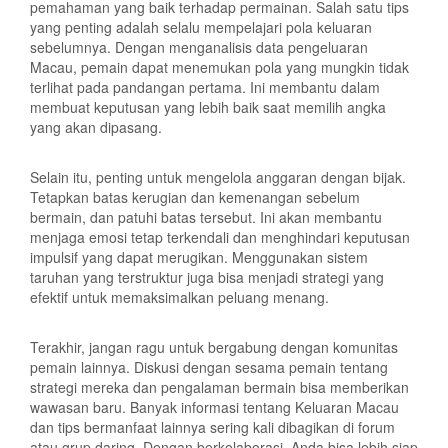
pemahaman yang baik terhadap permainan. Salah satu tips
yang penting adalah selalu mempelajari pola keluaran
sebelumnya. Dengan menganalisis data pengeluaran
Macau, pemain dapat menemukan pola yang mungkin tidak
terlihat pada pandangan pertama. Ini membantu dalam
membuat keputusan yang lebih baik saat memilih angka
yang akan dipasang.
Selain itu, penting untuk mengelola anggaran dengan bijak.
Tetapkan batas kerugian dan kemenangan sebelum
bermain, dan patuhi batas tersebut. Ini akan membantu
menjaga emosi tetap terkendali dan menghindari keputusan
impulsif yang dapat merugikan. Menggunakan sistem
taruhan yang terstruktur juga bisa menjadi strategi yang
efektif untuk memaksimalkan peluang menang.
Terakhir, jangan ragu untuk bergabung dengan komunitas
pemain lainnya. Diskusi dengan sesama pemain tentang
strategi mereka dan pengalaman bermain bisa memberikan
wawasan baru. Banyak informasi tentang Keluaran Macau
dan tips bermanfaat lainnya sering kali dibagikan di forum
atau grup daring. Dengan berkolaborasi, Anda bisa lebih siap