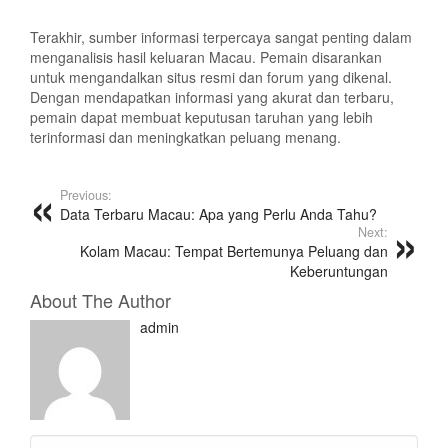
Terakhir, sumber informasi terpercaya sangat penting dalam
menganalisis hasil keluaran Macau. Pemain disarankan
untuk mengandalkan situs resmi dan forum yang dikenal.
Dengan mendapatkan informasi yang akurat dan terbaru,
pemain dapat membuat keputusan taruhan yang lebih
terinformasi dan meningkatkan peluang menang.
Previous:
Data Terbaru Macau: Apa yang Perlu Anda Tahu?
Next:
Kolam Macau: Tempat Bertemunya Peluang dan
Keberuntungan
About The Author
admin