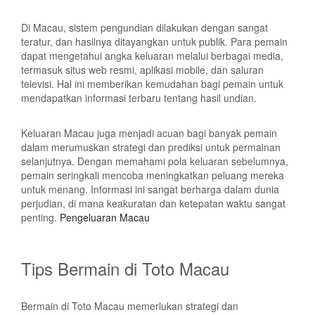
Di Macau, sistem pengundian dilakukan dengan sangat
teratur, dan hasilnya ditayangkan untuk publik. Para pemain
dapat mengetahui angka keluaran melalui berbagai media,
termasuk situs web resmi, aplikasi mobile, dan saluran
televisi. Hal ini memberikan kemudahan bagi pemain untuk
mendapatkan informasi terbaru tentang hasil undian.
Keluaran Macau juga menjadi acuan bagi banyak pemain
dalam merumuskan strategi dan prediksi untuk permainan
selanjutnya. Dengan memahami pola keluaran sebelumnya,
pemain seringkali mencoba meningkatkan peluang mereka
untuk menang. Informasi ini sangat berharga dalam dunia
perjudian, di mana keakuratan dan ketepatan waktu sangat
penting.
Pengeluaran Macau
Tips Bermain di Toto Macau
Bermain di Toto Macau memerlukan strategi dan