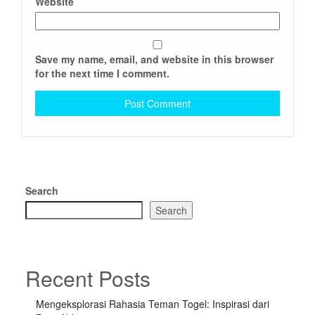
Website
Save my name, email, and website in this browser
for the next time I comment.
Search
Search
Recent Posts
Mengeksplorasi Rahasia Teman Togel: Inspirasi dari