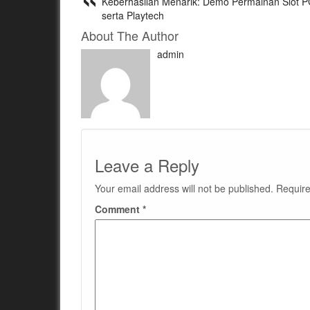
Keberhasilan Menarik: Demo Permainan Slot P
serta Playtech
About The Author
admin
Leave a Reply
Your email address will not be published.
Require
Comment
*