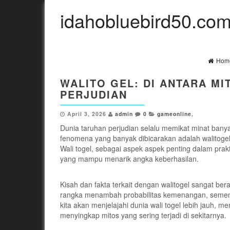
idahobluebird50.co
Hom
WALITO GEL: DI ANTARA M
PERJUDIAN
April 3, 2026
admin
0
gameonline
,
Dunia taruhan perjudian selalu memikat minat banya
fenomena yang banyak dibicarakan adalah walitoge
Wali togel, sebagai aspek aspek penting dalam prakt
yang mampu menarik angka keberhasilan.
Kisah dan fakta terkait dengan walitogel sangat 
rangka menambah probabilitas kemenangan, sementara
kita akan menjelajahi dunia wali togel lebih jauh, 
menyingkap mitos yang sering terjadi di sekitarnya.