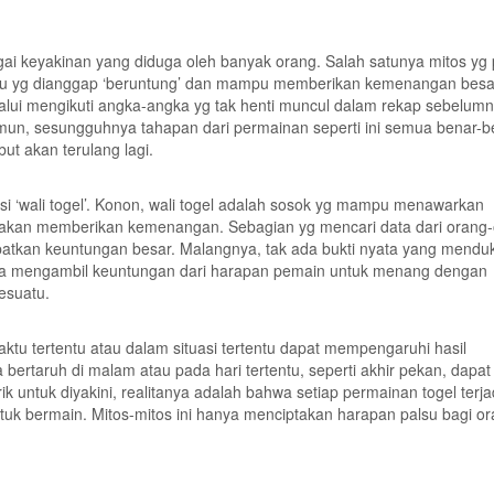
rbagai keyakinan yang diduga oleh banyak orang. Salah satunya mitos yg 
tu yg dianggap ‘beruntung’ dan mampu memberikan kemenangan besar
alui mengikuti angka-angka yg tak henti muncul dalam rekap sebelumn
un, sesungguhnya tahapan dari permainan seperti ini semua benar-b
ut akan terulang lagi.
nsi ‘wali togel’. Konon, wali togel adalah sosok yg mampu menawarkan
g akan memberikan kemenangan. Sebagian yg mencari data dari orang
atkan keuntungan besar. Malangnya, tak ada bukti nyata yang mendu
 cuma mengambil keuntungan dari harapan pemain untuk menang dengan
esuatu.
ktu tertentu atau dalam situasi tertentu dapat mempengaruhi hasil
ertaruh di malam atau pada hari tertentu, seperti akhir pekan, dapat
 untuk diyakini, realitanya adalah bahwa setiap permainan togel terja
ntuk bermain. Mitos-mitos ini hanya menciptakan harapan palsu bagi or