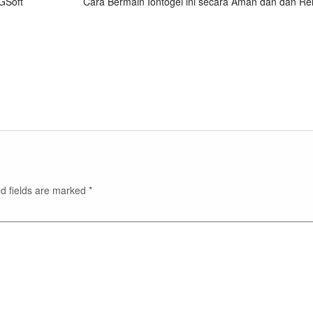
GSoft
Cara Bermain Iontogel ini secara Aman dan dan Re
d fields are marked
*