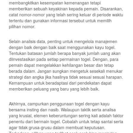
membangkitkan kesempatan kemenangan tetapi
memberikan sebuah keyakinan kepada pemain. Disarankan,
catat nomor-nomor yang telah sering keluar di periode waktu
tertentu dan gunakan informasi tersebut untuk memilih
pilihan nomor.
Selain analisis data, penting untuk mengelola manajemen
dengan baik dengan baik saat menggunakan kayu togel.
Tentukan batasan jumlah berapa banyak jumlah uang akan
diinvestasikan pada setiap permainan togel. Dengan, para
pemain dapat mengelakkan kehilangan besar dan tetap
berada dalam. Jangan sungkan mengetuk sesekali menukar
strategi dan angka jika hasilnya tidak sesuai sesuai harapan.
Kemampuan untuk beradaptasi dari pendekatan dapat
memberikan peluang yang baru yang lebih baik.
Akhirnya, campurkan penggunaan togel dengan kayu
bersama insting dan nasib. Walaupun taktik serta analisa
yang krusial, elemen keberuntungan sering kali adalah faktor
penentu dari bermain togel. Cobalah untuk tetap santai serta
agar tidak grusa-grusu dalam membuat keputusan.