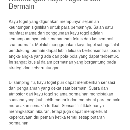
Bermain
Kayu togel yang digunakan mempunyai sejumlah
keuntungan signifikan untuk para pemainnya. Salah satu
manfaat utama dari penggunaan kayu togel adalah
kemampuannya untuk menambah fokus dan konsentrasi
saat bermain. Melalui menggunakan kayu togel sebagai alat
pendukung, pemain dapat lebih leluasa berkonsentrasi pada
angka-angka yang ada dan pola-pola yang dapat terbentuk.
Ini sangat krusial dalam permainan yang bergantung pada
strategi dan keberuntungan.
Di samping itu, kayu togel pun dapat memberikan sensasi
dan pengalaman yang dekat saat bermain. Suara dan
atmosfer dari kayu togel selama permainan menciptakan
suasana yang jauh lebih menarik dan membuat para pemain
merasakan semakin terlibat. Sensasi ini tidak hanya
meningkatkan hiburan, tetapi juga dapat memperkuat
kepercayaan diri pemain ketika temui setiap putaran
permainan.