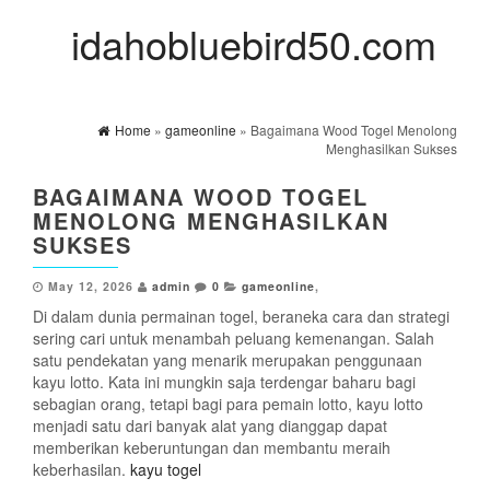
idahobluebird50.com
Home
»
gameonline
» Bagaimana Wood Togel Menolong
Menghasilkan Sukses
BAGAIMANA WOOD TOGEL
MENOLONG MENGHASILKAN
SUKSES
May 12, 2026
admin
0
gameonline
,
Di dalam dunia permainan togel, beraneka cara dan strategi
sering cari untuk menambah peluang kemenangan. Salah
satu pendekatan yang menarik merupakan penggunaan
kayu lotto. Kata ini mungkin saja terdengar baharu bagi
sebagian orang, tetapi bagi para pemain lotto, kayu lotto
menjadi satu dari banyak alat yang dianggap dapat
memberikan keberuntungan dan membantu meraih
keberhasilan.
kayu togel