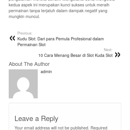
kedua aspek ini merupakan kunci sukses untuk meraih
permainan tanpa terjatuh dalam dampak negatif yang
mungkin muncul.
Previous:
Kudu Slot: Dari para Pemula Profesional dalam
Permainan Slot
Next:
10 Cara Menang Besar di Slot Kuda Slot
About The Author
admin
Leave a Reply
Your email address will not be published.
Required