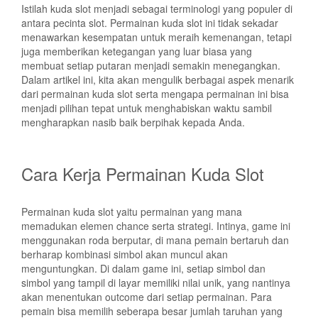
Istilah kuda slot menjadi sebagai terminologi yang populer di
antara pecinta slot. Permainan kuda slot ini tidak sekadar
menawarkan kesempatan untuk meraih kemenangan, tetapi
juga memberikan ketegangan yang luar biasa yang
membuat setiap putaran menjadi semakin menegangkan.
Dalam artikel ini, kita akan mengulik berbagai aspek menarik
dari permainan kuda slot serta mengapa permainan ini bisa
menjadi pilihan tepat untuk menghabiskan waktu sambil
mengharapkan nasib baik berpihak kepada Anda.
Cara Kerja Permainan Kuda Slot
Permainan kuda slot yaitu permainan yang mana
memadukan elemen chance serta strategi. Intinya, game ini
menggunakan roda berputar, di mana pemain bertaruh dan
berharap kombinasi simbol akan muncul akan
menguntungkan. Di dalam game ini, setiap simbol dan
simbol yang tampil di layar memiliki nilai unik, yang nantinya
akan menentukan outcome dari setiap permainan. Para
pemain bisa memilih seberapa besar jumlah taruhan yang