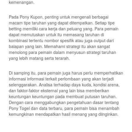
kemenangan.
Pada Pony Kupon, penting untuk mengenali berbagai
macam tipe taruhan yang dapat ditempatkan. Setiap tipe
betting memiliki cara kerja dan peluang yang. Para pemain
dapat memutuskan untuk itu memasang taruhan di
kombinasi tertentu nombor spesifik atau juga output dari
balapan yang lain. Memahami strategi itu akan sangat
menolong para pemain dalam menyusun strategi taruhan
yang lebih matang serta terarah.
Di samping itu, para pemain juga harus perlu memperhatikan
informasi informasi terkait perlombaan yang akan terjadi
selenggarakan. Analisa terhadap daya kuda, kondisi arena,
dan faktor-faktor eksternal yang lain bisa memberikan
keuntungan keuntungan pada membuat putusan taruhan.
Dengan cara menggabungkan pengetahuan dasar tentang
Pony Togel dan data terbaru, para pemain bisa menambah
kemungkinan mendapatkan hasil menang yang diinginkan.