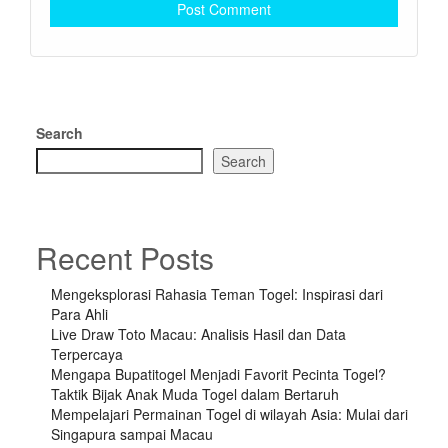
Search
Search
Recent Posts
Mengeksplorasi Rahasia Teman Togel: Inspirasi dari
Para Ahli
Live Draw Toto Macau: Analisis Hasil dan Data
Terpercaya
Mengapa Bupatitogel Menjadi Favorit Pecinta Togel?
Taktik Bijak Anak Muda Togel dalam Bertaruh
Mempelajari Permainan Togel di wilayah Asia: Mulai dari
Singapura sampai Macau