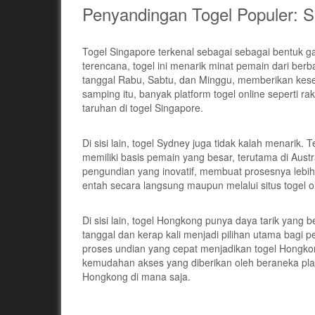
Penyandingan Togel Populer: 
Togel Singapore terkenal sebagai sebagai bentuk ga
terencana, togel ini menarik minat pemain dari ber
tanggal Rabu, Sabtu, dan Minggu, memberikan kese
samping itu, banyak platform togel online sepert
taruhan di togel Singapore.
Di sisi lain, togel Sydney juga tidak kalah menarik.
memiliki basis pemain yang besar, terutama di Austra
pengundian yang inovatif, membuat prosesnya lebi
entah secara langsung maupun melalui situs togel o
Di sisi lain, togel Hongkong punya daya tarik yang
tanggal dan kerap kali menjadi pilihan utama bagi 
proses undian yang cepat menjadikan togel Hongko
kemudahan akses yang diberikan oleh beraneka pla
Hongkong di mana saja.