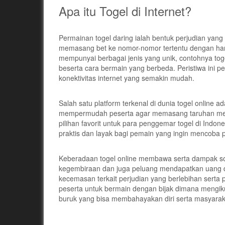
Apa itu Togel di Internet?
Permainan togel daring ialah bentuk perjudian yang
memasang bet ke nomor-nomor tertentu dengan hara
mempunyai berbagai jenis yang unik, contohnya tog
beserta cara bermain yang berbeda. Peristiwa ini 
konektivitas internet yang semakin mudah.
Salah satu platform terkenal di dunia togel online a
mempermudah peserta agar memasang taruhan melalui
pilihan favorit untuk para penggemar togel di Indon
praktis dan layak bagi pemain yang ingin mencoba
Keberadaan togel online membawa serta dampak sos
kegembiraan dan juga peluang mendapatkan uang dar
kecemasan terkait perjudian yang berlebihan serta p
peserta untuk bermain dengan bijak dimana mengiku
buruk yang bisa membahayakan diri serta masyaraka