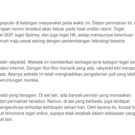
 populer di kalangan masyarakat pada waktu ini. Dalam permainan ini,
pan nomor tersebut akan keluar pada hasil undian resmi. Togel
el SGP, togel Sydney, dan juga togel HK, setiap mempunyai ketentuan
pernah maju pesat seiring dengan perkembangan teknologi beserta
dalah rakyat4d. Website ini memberikan berbagai jenis kategori togel se
 internet. Dengan fitur-fitur menarik yang ada, rakyat4d kini menjad
esia. Adanya website ini telah menghadirkan pengalaman judi yang lebi
 peruntungan mereka.
ial yang beragam. Di sisi lain, ada banyak pemain yang merasakan
i permainan tersebut. Namun, di sisi yang berbeda, juga terdapat
engaruhnya terhadap kehidupan sehari-hari. Oleh karena itu, krusial b
ti fenomena togel online, supaya tidak terjebak dalam kebiasaan yang
t lain.