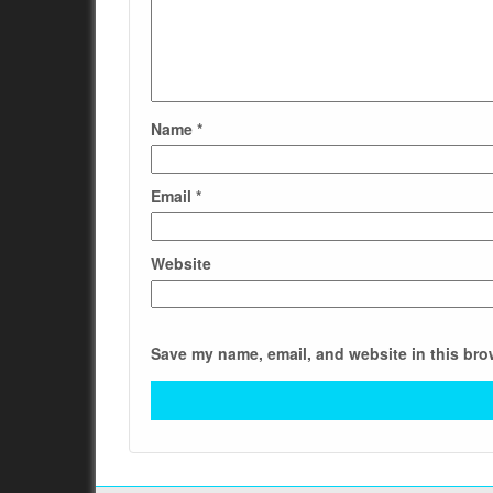
Name
*
Email
*
Website
Save my name, email, and website in this bro