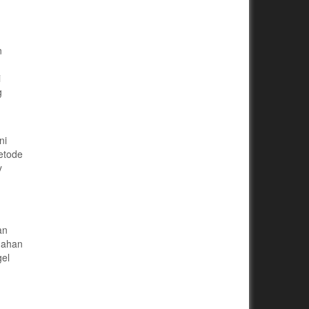
n
i
g
ni
metode
y
an
dahan
gel