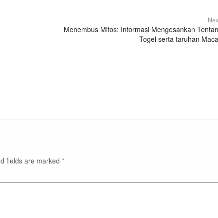
Nex
Menembus Mitos: Informasi Mengesankan Tenta
Togel serta taruhan Mac
d fields are marked
*