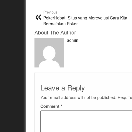
Previous:
PokerHebat: Situs yang Merevolusi Cara Kita
Bermainkan Poker
About The Author
admin
Leave a Reply
Your email address will not be published.
Require
Comment
*