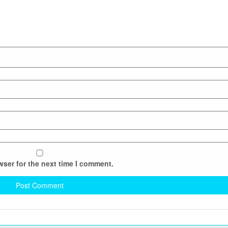
wser for the next time I comment.