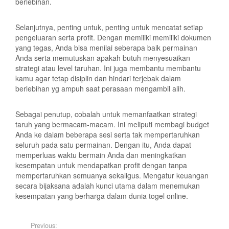
berlebihan.
Selanjutnya, penting untuk, penting untuk mencatat setiap
pengeluaran serta profit. Dengan memiliki memiliki dokumen
yang tegas, Anda bisa menilai seberapa baik permainan
Anda serta memutuskan apakah butuh menyesuaikan
strategi atau level taruhan. Ini juga membantu membantu
kamu agar tetap disiplin dan hindari terjebak dalam
berlebihan yg ampuh saat perasaan mengambil alih.
Sebagai penutup, cobalah untuk memanfaatkan strategi
taruh yang bermacam-macam. Ini meliputi membagi budget
Anda ke dalam beberapa sesi serta tak mempertaruhkan
seluruh pada satu permainan. Dengan itu, Anda dapat
memperluas waktu bermain Anda dan meningkatkan
kesempatan untuk mendapatkan profit dengan tanpa
mempertaruhkan semuanya sekaligus. Mengatur keuangan
secara bijaksana adalah kunci utama dalam menemukan
kesempatan yang berharga dalam dunia togel online.
Previous: