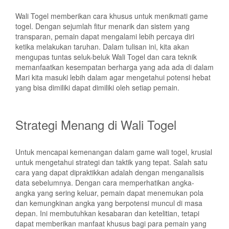
Wali Togel memberikan cara khusus untuk menikmati game
togel. Dengan sejumlah fitur menarik dan sistem yang
transparan, pemain dapat mengalami lebih percaya diri
ketika melakukan taruhan. Dalam tulisan ini, kita akan
mengupas tuntas seluk-beluk Wali Togel dan cara teknik
memanfaatkan kesempatan berharga yang ada ada di dalam
Mari kita masuki lebih dalam agar mengetahui potensi hebat
yang bisa dimiliki dapat dimiliki oleh setiap pemain.
Strategi Menang di Wali Togel
Untuk mencapai kemenangan dalam game wali togel, krusial
untuk mengetahui strategi dan taktik yang tepat. Salah satu
cara yang dapat dipraktikkan adalah dengan menganalisis
data sebelumnya. Dengan cara memperhatikan angka-
angka yang sering keluar, pemain dapat menemukan pola
dan kemungkinan angka yang berpotensi muncul di masa
depan. Ini membutuhkan kesabaran dan ketelitian, tetapi
dapat memberikan manfaat khusus bagi para pemain yang