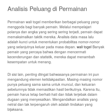
Analisis Peluang di Permainan
Permainan wali togel memberikan berbagai peluang yang
menggoda bagi banyak pemain. Melalui mempelajari
polanya dan angka yang sering sering terjadi, pemain dapat
memaksimalkan taktik mereka. Analisis data masa lalu
adalah kunci untuk menentukan probabilitas nomor-nomor
yang selanjutnya keluar pada masa depan.
wali togel
Banyak
pemain yang percaya bahwa dengan mencermati
kecenderungan dan statistik, mereka dapat menambah
kesempatan untuk menang.
Di sisi lain, penting diingat bahwasanya permainan ini pun
mengandung elemen ketidakpastian. Masing-masing nomor
punya peluang sama sama untuk muncul, dan keluaran
sebelumnya tidak memastikan hasil berikutnya. Karena itu,
pemain harus tetap berhati-hati dan tidak terjebak dalam
dugaan yang menyesatkan. Mengandalkan analisis yang
netral dan tak terpengaruh oleh adalah tindakan yang
bijaksana.