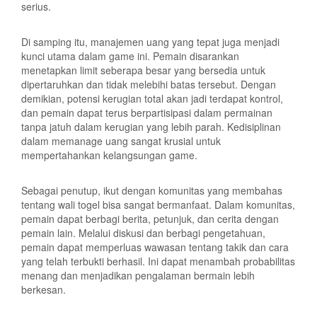
serius.
Di samping itu, manajemen uang yang tepat juga menjadi
kunci utama dalam game ini. Pemain disarankan
menetapkan limit seberapa besar yang bersedia untuk
dipertaruhkan dan tidak melebihi batas tersebut. Dengan
demikian, potensi kerugian total akan jadi terdapat kontrol,
dan pemain dapat terus berpartisipasi dalam permainan
tanpa jatuh dalam kerugian yang lebih parah. Kedisiplinan
dalam memanage uang sangat krusial untuk
mempertahankan kelangsungan game.
Sebagai penutup, ikut dengan komunitas yang membahas
tentang wali togel bisa sangat bermanfaat. Dalam komunitas,
pemain dapat berbagi berita, petunjuk, dan cerita dengan
pemain lain. Melalui diskusi dan berbagi pengetahuan,
pemain dapat memperluas wawasan tentang takik dan cara
yang telah terbukti berhasil. Ini dapat menambah probabilitas
menang dan menjadikan pengalaman bermain lebih
berkesan.