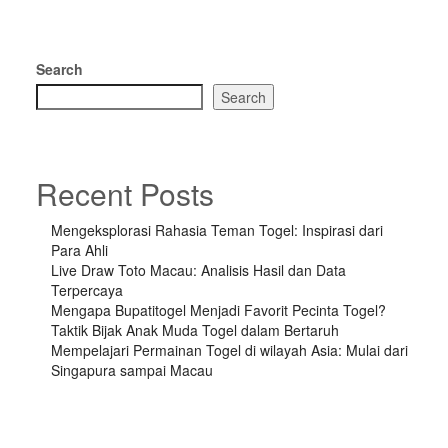
Search
Search
Recent Posts
Mengeksplorasi Rahasia Teman Togel: Inspirasi dari
Para Ahli
Live Draw Toto Macau: Analisis Hasil dan Data
Terpercaya
Mengapa Bupatitogel Menjadi Favorit Pecinta Togel?
Taktik Bijak Anak Muda Togel dalam Bertaruh
Mempelajari Permainan Togel di wilayah Asia: Mulai dari
Singapura sampai Macau