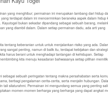
nan Kayu Togel
ainan yang menghibur; permainan ini merupakan lambang dari hidup d
ayu yang terdapat dalam ini mencerminkan beraneka aspek dalam hidup k
ian. Kayutogel bukan sekadar dipandang sebagai sebuah barang, melai
akan yang diambil dalam. Dalam setiap permainan dadu, ada arti yang
ita tentang keberanian untuk untuk menjalankan risiko yang ada. Dala
ang sangat penting, namun di balik itu, terdapat kebijakan dan strateg
kita harus berani untuk menghadapi tantangan di kehidupan. Setiap
membimbing kita menuju kesadaran bahwasanya setiap pilihan memilik
ahami sebagai sebuah peringatan tentang makna persahabatan serta komu
ama, berbagi pengalaman cerita-cerita, serta menjalin hubungan. Dal
in tali silaturahmi. Permainan ini mengundang semua yang penting sal
ciptakan momen-momen berharga yang berharga yang dapat angkat m