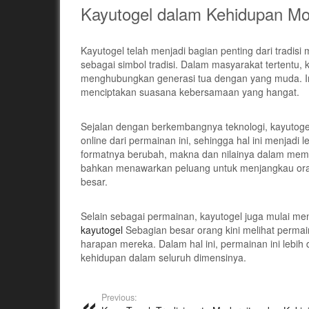
Kayutogel dalam Kehidupan M
Kayutogel telah menjadi bagian penting dari tradisi
sebagai simbol tradisi. Dalam masyarakat tertentu
menghubungkan generasi tua dengan yang muda. In
menciptakan suasana kebersamaan yang hangat.
Sejalan dengan berkembangnya teknologi, kayutogel
online dari permainan ini, sehingga hal ini menjad
formatnya berubah, makna dan nilainya dalam memba
bahkan menawarkan peluang untuk menjangkau ora
besar.
Selain sebagai permainan, kayutogel juga mulai meng
kayutogel
Sebagian besar orang kini melihat permain
harapan mereka. Dalam hal ini, permainan ini lebih
kehidupan dalam seluruh dimensinya.
Previous: