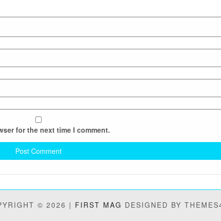
wser for the next time I comment.
YRIGHT © 2026 |
FIRST MAG
DESIGNED BY THEMES