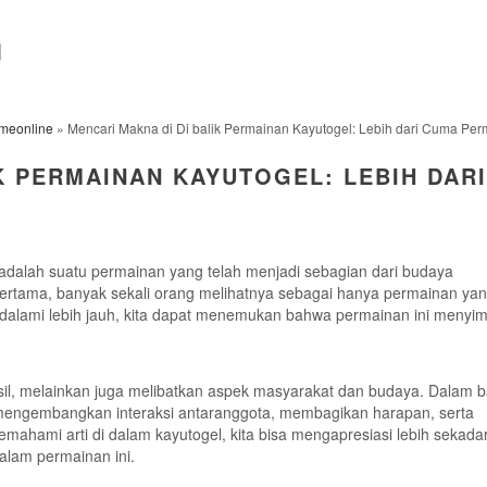
m
meonline
» Mencari Makna di Di balik Permainan Kayutogel: Lebih dari Cuma Per
K PERMAINAN KAYUTOGEL: LEBIH DARI
, adalah suatu permainan yang telah menjadi sebagian dari budaya
ertama, banyak sekali orang melihatnya sebagai hanya permainan ya
dalami lebih jauh, kita dapat menemukan bahwa permainan ini menyi
sil, melainkan juga melibatkan aspek masyarakat dan budaya. Dalam 
k mengembangkan interaksi antaranggota, membagikan harapan, serta
mi arti di dalam kayutogel, kita bisa mengapresiasi lebih sekadar
dalam permainan ini.