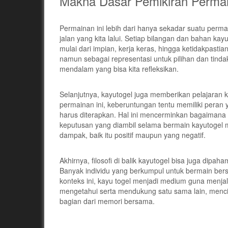
Makna Dasar Pemikiran Permai
Permainan ini lebih dari hanya sekadar suatu perm
jalan yang kita lalui. Setiap bilangan dan bahan k
mulai dari impian, kerja keras, hingga ketidakpast
namun sebagai representasi untuk pilihan dan tind
mendalam yang bisa kita refleksikan.
Selanjutnya, kayutogel juga memberikan pelajaran k
permainan ini, keberuntungan tentu memiliki peran y
harus diterapkan. Hal ini mencerminkan bagaimana 
keputusan yang diambil selama bermain kayutogel 
dampak, baik itu positif maupun yang negatif.
Akhirnya, filosofi di balik kayutogel bisa juga dip
Banyak individu yang berkumpul untuk bermain bers
konteks ini, kayu togel menjadi medium guna menjal
mengetahui serta mendukung satu sama lain, men
bagian dari memori bersama.