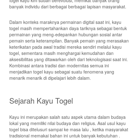
togel kayu kini sudah berevolusi, memikat banyak orang
banyak individu dari berbagai berbagai lapisan masyarakat.
Dalam konteks maraknya permainan digital saat ini, kayu
togel masih mempertahankan daya tariknya sebagai bentuk
permainan yang meng-edepankan hubungan sosial antar
pemain serta keterampilan. Banyak pemain yang merasakan
keterikatan pada awal tradisi mereka sendiri melalui kayu
togel, sementara masih menghargai kemudahan dan
aksesibilitas yang ditawarkan oleh dari teknologisasi saat ini.
Kombinasi antara tradisi dan modernitas semua ini
menjadikan togel kayu sebagai suatu fenomena yang
menarik menarik di dipelajari lebih dalam.
Sejarah Kayu Togel
Kayu ini merupakan salah satu aspek utama dalam budaya
lokal yang memiliki nilai budaya dan religius. Asal usul kayu
togel bisa ditelusuri sampai ke masa lalu , ketika masyarakat
tradisional memakai bahan ini untuk banyak kebutuhan .