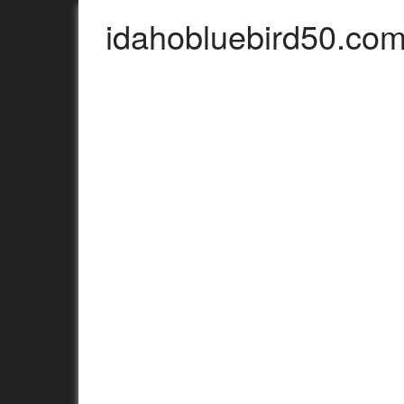
idahobluebird50.co