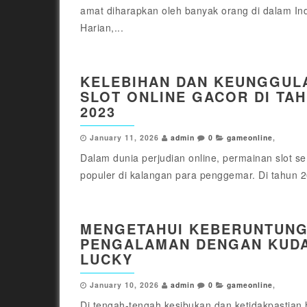
amat diharapkan oleh banyak orang di dalam In
Harian,...
KELEBIHAN DAN KEUNGGUL
SLOT ONLINE GACOR DI TA
2023
January 11, 2026
admin
0
gameonline
,
Dalam dunia perjudian online, permainan slot s
populer di kalangan para penggemar. Di tahun 2
MENGETAHUI KEBERUNTUNG
PENGALAMAN DENGAN KUD
LUCKY
January 10, 2026
admin
0
gameonline
,
Di tengah-tengah kesibukan dan ketidakpastian 