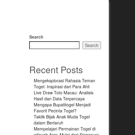
Search
Search
Recent Posts
Mengeksplorasi Rahasia Teman
Togel: Inspirasi dari Para Ahli
Live Draw Toto Macau: Analisis
Hasil dan Data Terpercaya
Mengapa Bupatitogel Menjadi
Favorit Pecinta Togel?
Taktik Bijak Anak Muda Togel
dalam Bertaruh
Mempelajari Permainan Togel di
wilayah Asia: Mulai dari Singapura