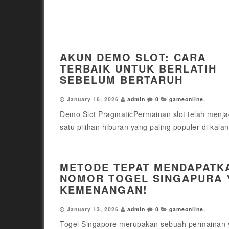
AKUN DEMO SLOT: CARA
TERBAIK UNTUK BERLATIH
SEBELUM BERTARUH
January 16, 2026
admin
0
gameonline
,
Demo Slot PragmaticPermainan slot telah menja
satu pilihan hiburan yang paling populer di kalan
METODE TEPAT MENDAPATK
NOMOR TOGEL SINGAPURA 
KEMENANGAN!
January 13, 2026
admin
0
gameonline
,
Togel Singapore merupakan sebuah permainan 