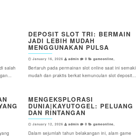
DEPOSIT SLOT TRI: BERMAIN
JADI LEBIH MUDAH
MENGGUNAKAN PULSA
January 16, 2026
admin
0
gameonline
,
di salah
Bertaruh pada permainan slot online saat ini semak
gan...
mudah dan praktis berkat kemunculan slot deposit..
AN
MENGEKSPLORASI
YANG
DUNIA|KAYUTOGEL: PELUANG
DAN RINTANGAN
January 12, 2026
admin
0
gameonline
,
yang
Dalam sejumlah tahun belakangan ini, alam game