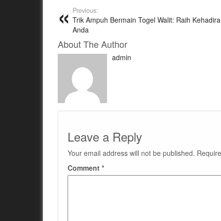
Previous:
Trik Ampuh Bermain Togel Walit: Raih Kehadira
Anda
About The Author
admin
Leave a Reply
Your email address will not be published.
Require
Comment
*