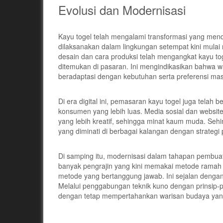
Evolusi dan Modernisasi
Kayu togel telah mengalami transformasi yang mend
dilaksanakan dalam lingkungan setempat kini mulai
desain dan cara produksi telah mengangkat kayu to
ditemukan di pasaran. Ini mengindikasikan bahwa wala
beradaptasi dengan kebutuhan serta preferensi ma
Di era digital ini, pemasaran kayu togel juga telah
konsumen yang lebih luas. Media sosial dan webs
yang lebih kreatif, sehingga minat kaum muda. Sehing
yang diminati di berbagai kalangan dengan strateg
Di samping itu, modernisasi dalam tahapan pembuata
banyak pengrajin yang kini memakai metode ramah 
metode yang bertanggung jawab. Ini sejalan dengan 
Melalui penggabungan teknik kuno dengan prinsip-pr
dengan tetap mempertahankan warisan budaya yang