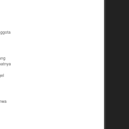
nggota
ang
uatnya
gel
ahwa