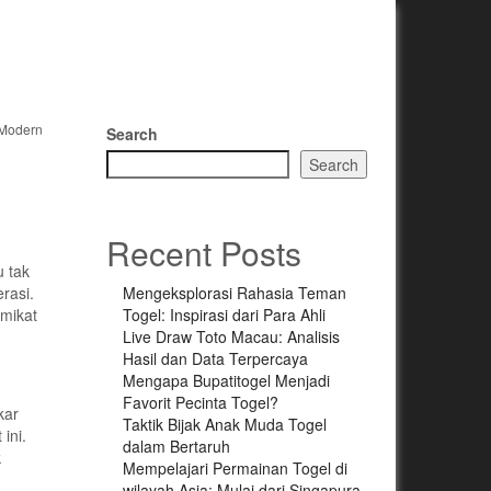
 Modern
Search
Search
Recent Posts
u tak
rasi.
Mengeksplorasi Rahasia Teman
mikat
Togel: Inspirasi dari Para Ahli
Live Draw Toto Macau: Analisis
Hasil dan Data Terpercaya
Mengapa Bupatitogel Menjadi
Favorit Pecinta Togel?
kar
Taktik Bijak Anak Muda Togel
ini.
dalam Bertaruh
k
Mempelajari Permainan Togel di
wilayah Asia: Mulai dari Singapura