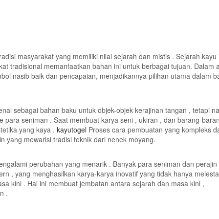
disi masyarakat yang memiliki nilai sejarah dan mistis . Sejarah kayu 
akat tradisional memanfaatkan bahan ini untuk berbagai tujuan. Dalam 
imbol nasib baik dan pencapaian, menjadikannya pilihan utama dalam 
kenal sebagai bahan baku untuk objek-objek kerajinan tangan , tetapi 
 para seniman . Saat membuat karya seni , ukiran , dan barang-bara
etika yang kaya .
kayutogel
Proses cara pembuatan yang kompleks d
in yang mewarisi tradisi teknik dari nenek moyang.
mengalami perubahan yang menarik . Banyak para seniman dan perajin
 , yang menghasilkan karya-karya inovatif yang tidak hanya melesta
sa kini . Hal ini membuat jembatan antara sejarah dan masa kini ,
n .