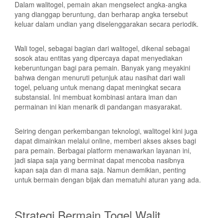
Dalam walitogel, pemain akan mengselect angka-angka
yang dianggap beruntung, dan berharap angka tersebut
keluar dalam undian yang diselenggarakan secara periodik.
Wali togel, sebagai bagian dari walitogel, dikenal sebagai
sosok atau entitas yang dipercaya dapat menyediakan
keberuntungan bagi para pemain. Banyak yang meyakini
bahwa dengan menuruti petunjuk atau nasihat dari wali
togel, peluang untuk menang dapat meningkat secara
substansial. Ini membuat kombinasi antara iman dan
permainan ini kian menarik di pandangan masyarakat.
Seiring dengan perkembangan teknologi, walitogel kini juga
dapat dimainkan melalui online, memberi akses akses bagi
para pemain. Berbagai platform menawarkan layanan ini,
jadi siapa saja yang berminat dapat mencoba nasibnya
kapan saja dan di mana saja. Namun demikian, penting
untuk bermain dengan bijak dan mematuhi aturan yang ada.
Strategi Bermain Togel Walit