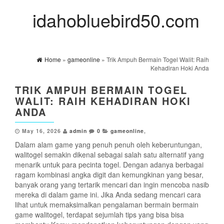
idahobluebird50.com
Home
»
gameonline
» Trik Ampuh Bermain Togel Walit: Raih
Kehadiran Hoki Anda
TRIK AMPUH BERMAIN TOGEL
WALIT: RAIH KEHADIRAN HOKI
ANDA
May 16, 2026
admin
0
gameonline
,
Dalam alam game yang penuh penuh oleh keberuntungan,
walitogel semakin dikenal sebagai salah satu alternatif yang
menarik untuk para pecinta togel. Dengan adanya berbagai
ragam kombinasi angka digit dan kemungkinan yang besar,
banyak orang yang tertarik mencari dan ingin mencoba nasib
mereka di dalam game ini. Jika Anda sedang mencari cara
lihat untuk memaksimalkan pengalaman bermain bermain
game walitogel, terdapat sejumlah tips yang bisa bisa