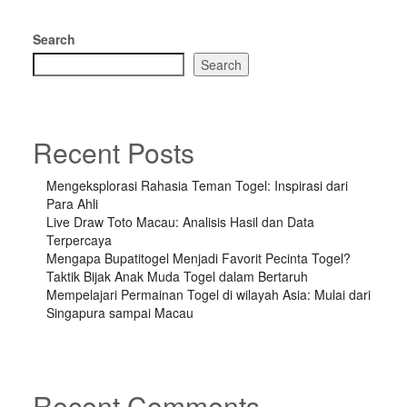
Search
Search
Recent Posts
Mengeksplorasi Rahasia Teman Togel: Inspirasi dari
Para Ahli
Live Draw Toto Macau: Analisis Hasil dan Data
Terpercaya
Mengapa Bupatitogel Menjadi Favorit Pecinta Togel?
Taktik Bijak Anak Muda Togel dalam Bertaruh
Mempelajari Permainan Togel di wilayah Asia: Mulai dari
Singapura sampai Macau
Recent Comments