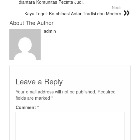
diantara Komunitas Pecinta Judi.
Next:
Kayu Togel: Kombinasi Antar Tradisi dan Modern
About The Author
admin
Leave a Reply
Your email address will not be published.
Required
fields are marked
*
Comment
*